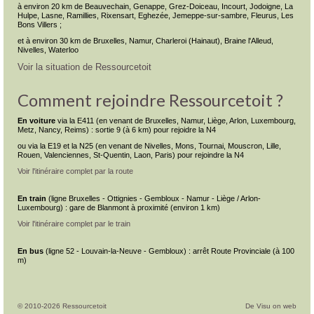
à environ 20 km de Beauvechain, Genappe, Grez-Doiceau, Incourt, Jodoigne, La
Hulpe, Lasne, Ramillies, Rixensart, Eghezée, Jemeppe-sur-sambre, Fleurus, Les
Bons Villers ;
et à environ 30 km de Bruxelles, Namur, Charleroi (Hainaut), Braine l'Alleud,
Nivelles, Waterloo
Voir la situation de Ressourcetoit
Comment rejoindre Ressourcetoit ?
En voiture
via la E411 (en venant de Bruxelles, Namur, Liège, Arlon, Luxembourg,
Metz, Nancy, Reims) : sortie 9 (à 6 km) pour rejoidre la N4
ou via la E19 et la N25 (en venant de Nivelles, Mons, Tournai, Mouscron, Lille,
Rouen, Valenciennes, St-Quentin, Laon, Paris) pour rejoindre la N4
Voir l'itinéraire complet par la route
En train
(ligne Bruxelles - Ottignies - Gembloux - Namur - Liège / Arlon-
Luxembourg) : gare de Blanmont à proximité (environ 1 km)
Voir l'itinéraire complet par le train
En bus
(ligne 52 - Louvain-la-Neuve - Gembloux) : arrêt Route Provinciale (à 100
m)
© 2010-2026 Ressourcetoit
De Visu on web