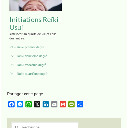
Initiations Reïki-
Usui
Améliorer sa qualité de vie et celle
des autres.
R1 – Reïki premier degré
R2 – Reïki deuxième degré
R3 – Reïki troisième degré
R4 – Reïki quatrième degré
Partager cette page
Facebook
Messenger
WhatsApp
X
LinkedIn
Email
Gmail
PrintFriendly
Partager
Rechercher
: