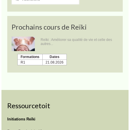
Prochains cours de Reïki
Reïki : Améliorer sa qualité de vie et celle des
autres...
Formations
Dates
R1
21.08.2026
Ressourcetoit
Initiations Reïki