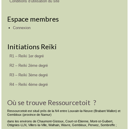
Conditions d’utilisation du site
Espace membres
Connexion
Initiations Reïki
R1 – Reïki 1er degré
R2 – Reïki 2ème degré
R3 – Reïki 3ème degré
R4 – Reïki 4ème degré
Où se trouve Ressourcetoit ?
Ressourcetoit est situé près de la N4 entre Louvain-la-Neuve (Brabant Wallon) et
Gembloux (province de Namur)
dans les environs de Chaumont-Gistoux, Court-st-Etienne, Mont-st-Guibert,
Ottignies-LLN, Villers-la-Ville, Walhain, Wavre, Gembloux, Perwez, Sombreffe ;