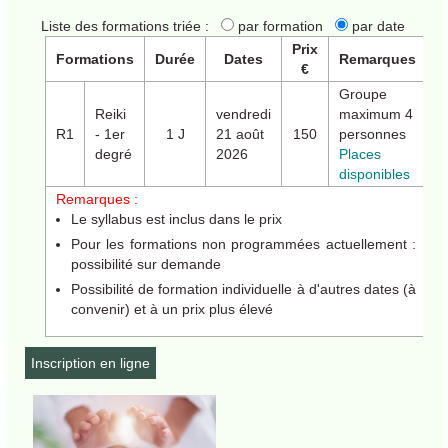
Formatrice
Liste des formations triée :
par formation
par date
Prix
Contact
Formations
Durée
Dates
Remarques
€
Groupe
Reiki
vendredi
maximum 4
R1
- 1er
1 J
21 août
150
personnes
degré
2026
Places
disponibles
Remarques :
Le syllabus est inclus dans le prix
Pour les formations non programmées actuellement :
possibilité sur demande
Possibilité de formation individuelle à d'autres dates (à
convenir) et à un prix plus élevé
Inscription en ligne