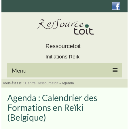
Ressourcetoit
Initiations Reïki
Menu
Vous êtes ici :
Centre Ressourcetoit
»
Agenda
Accueil
Agenda : Calendrier des
Initiations Reïki
Formations en Reïki
Agenda
(Belgique)
Inscription